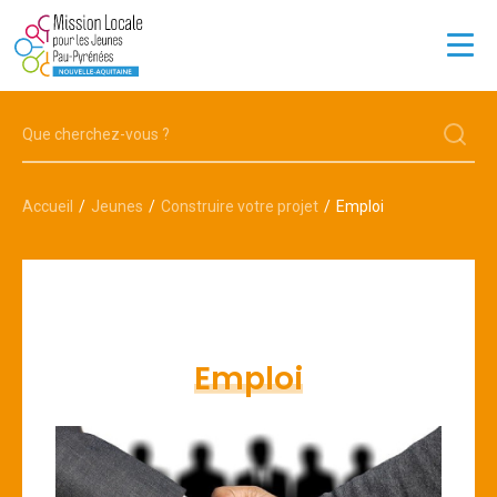
JEUNES
ENTREPRISES
Accueil
Jeunes
Construire votre projet
Emploi
LA MISSION LOCALE
OFFRES D'EMPLOI
13 POINTS D'ACCUEIL
Emploi