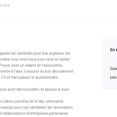
NOUS JOINDRE
RENCONTRE UN CONSEILLE
Nay
Lescar
let 2026
Contactez notre service administratif
L'accueil est sans rendez-vous.
09 70 72 01 63
05 59 98 90 40
Pau - Pôle Laherrère
Jurançon
05 64 64 11 10 - 06 80 35 22 32
05 59 98 19 72
Poey de Lescar
05 59 98 90 40
En
Centre Social du Ha
ppeler les candidats pour leur expliquer, les
05 59 98 90 40
rendez-vous chez nous pour venir en atelier.
 Pouce, avec un salarié de l’association,
Cont
s mettre à l’aise, s’assurer du bon déroulement
ACCUEIL SANS RENDEZ-VOUS
to CV et faire passer le questionnaire
Loca
Uniquement dans notre siège social à Pau, de 09h à 12h et 
ur avoir des nouvelles, et assurer le suivi
tri (demi-journées de tri des vêtements
ressings pour nos candidats) de l’association
t collaborateurs d’entreprises partenaires.