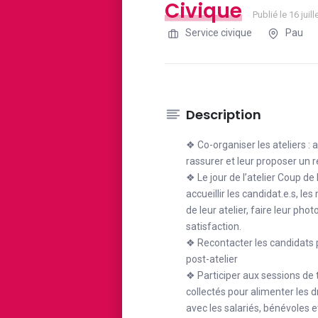
Civique
Publié le 16 juil
Service civique
Pau
Description
❖ Co-organiser les ateliers : a
rassurer et leur proposer un 
❖ Le jour de l’atelier Coup de
accueillir les candidat.e.s, le
de leur atelier, faire leur pho
satisfaction.
❖ Recontacter les candidats po
post-atelier
❖ Participer aux sessions de 
collectés pour alimenter les d
avec les salariés, bénévoles e