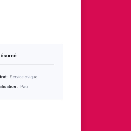
R
 résumé
meau
rat :
Service civique
lisation :
Pau
de 14h à 17h