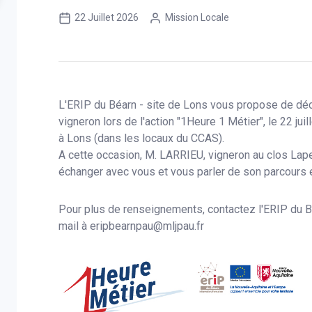
NOUS JOINDRE
RENCONTRE UN CONSEILLE
Nay
Lescar
22 Juillet 2026
Mission Locale
Contactez notre service administratif
L'accueil est sans rendez-vous.
09 70 72 01 63
05 59 98 90 40
Pau - Pôle Laherrère
Jurançon
05 64 64 11 10 - 06 80 35 22 32
05 59 98 19 72
Poey de Lescar
L'ERIP du Béarn - site de Lons vous propose de déc
05 59 98 90 40
vigneron lors de l'action "1Heure 1 Métier", le 22 juil
Centre Social du Ha
à Lons (dans les locaux du CCAS).
05 59 98 90 40
A cette occasion, M. LARRIEU, vigneron au clos Lap
échanger avec vous et vous parler de son parcours e
ACCUEIL SANS RENDEZ-VOUS
Uniquement dans notre siège social à Pau, de 09h à 12h et 
Pour plus de renseignements, contactez l'ERIP du B
mail à
eripbearnpau@mljpau.fr