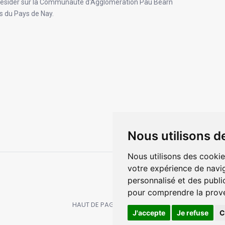
aut résider sur la Communauté d'Agglomération Pau Béarn
du Pays de Nay.
Nous utilisons d
Nous utilisons des cookie
votre expérience de navig
personnalisé et des public
pour comprendre la prove
HAUT DE PAGE
J'accepte
Je refuse
C