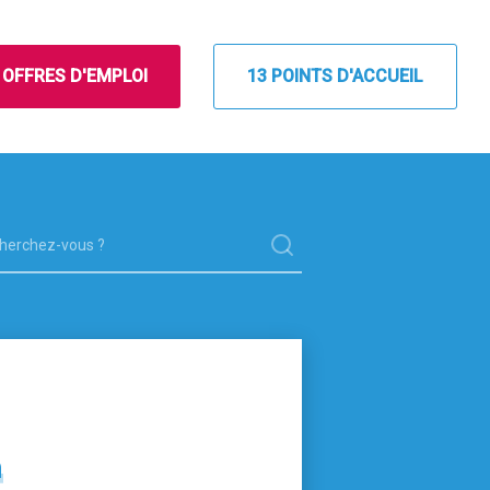
OFFRES D'EMPLOI
13 POINTS D'ACCUEIL
LOISE
les infos pour les jeunes de Pau
n