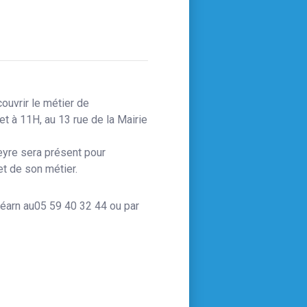
R
ouvrir le métier de
let à 11H, au 13 rue de la Mairie
meau
eyre sera présent pour
t de son métier.
de 14h à 17h
éarn au
05 59 40 32 44
ou par